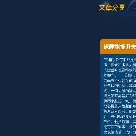
裸睡能提升
"互相手淫可不只是
識。性愛許多男人
人陰莖時也顯得軟
的傾向。 顯然，
方面有不少經歷的
種各樣的討論，其
間，一個大號的陽
還是筆直如箭好?其
風琴來亂拉一氣。
地發掘男人陰莖的
害羞或者厭惡。開
丸，整個動作要短
部位。包括龜頭、
開可口可樂蓋一樣(
會表情痛苦，大叫