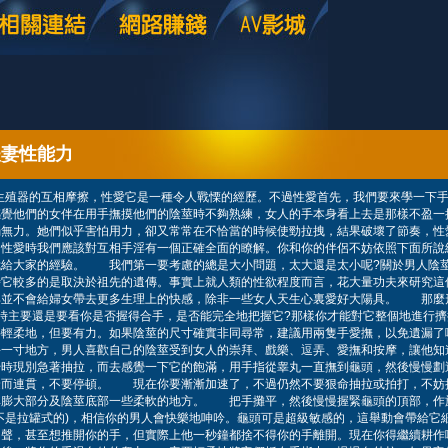
夫妻性能力
生殖器的互相摩擦，性愛它是一種令人戰慄的經歷。不過性愛首先，我們要來學一下
感覺他們的女伴在用手撫摸他們的陰莖時不夠熟練，女人的手本身看上去是那樣不盈一
弱無力。她們似乎害怕用力，卻又常常在不恰當的時候使勁拉拽，結果破壞了節奏，性
性愛時我們應該對互相手淫有一個正確全面的瞭解。你和你的伴侶不妨依照下面所說
我給大家的經驗。 我們第一要考慮的總是大小問題，太大還是太小呢?關於男人陰
時它較多的是取決於祖先的遺傳。事實上就人類的性欲程度而言，花大量功夫來研究這
具並不會給婦女帶去更多生理上的快感，除非一些女人天生心裏愛好大陽具。 那麼
時主要還是要看你是否握得合手，是否能完全地把握它?那樣你才能對它整個地進行
要輕柔地，但要有力。如果陰莖的尺寸確實非同尋常，建議用兩隻手愛撫，以免遺漏
每一寸地方，男人喜歡自己的陰莖受到女人的崇拜、戲樂、逗弄、愛撫和按摩，讓他知
始時現別急著抽拉，而去感覺一下它的飽滿，用手指從睾丸一直撫到龜頭，然後慢慢劃
捷而連貫，不要停頓。 現在你要漸漸加速了，不過仍然不要狠命抽拉或拍打，不妨
其膨大部分及陰莖底部一些柔軟的地方。 把手攤平，然後慢慢握緊龜頭的頂部，作
不是拉罐式的)，相信你的男人會快樂地呻吟。龜頭可是超級敏感的，這舉動會帶給它
出聲，甚至想推開你的手，但實際上他一秒鐘都捨不得你的手離開。現在你得繼續耕作