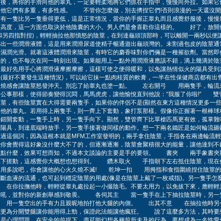
後，將你的手滑向他的睾丸，一定要輕柔地將它們抓在手指中，慢慢向外拉。如果它
速他它們有多重，有多性感。 不管你怎麼做，別去擠捏它們!否則浪漫的一天還沒開
蛋有一隻比另一隻垂得更低，這是正常情況，當你的手握正睾丸而且感覺舒服後，慢慢
的高度，這一方面也取決於他陰囊的大小。男人們是會喜歡你這樣的。 好了，放開
和另四指對捏)，輕輕抽拉他那憤怒的陰莖，在到達龜頭頂部時，可以離開一兩秒以
泌出一些潤滑液體，這是用來潤滑尿道使精子暢通遊出龜頭灣的。未割過包皮的陰莖通
持濕潤光滑。就著這液體潤滑來陰莖，有時它的麝香味對你們倆是一種摧欲劑。當然即
須的，也不每次在同一時刻出現。如果能用上一點外用潤滑液應該不錯，滴上幾滴於陰
前最好先用手心將潤滑液摩擦摩擦，這樣可使之便得暖和，以免讓熱情似火的陽具受
(最好不要發生這種情況)，可以給它抹一點肉桂質的軟膏，一半在性保健商店都有出
灼燒感會讓陰莖怒發沖天。別忘了給睾丸也塗一點。 左右開弓 用兩隻手，輪流
行公事那樣，使得節奏變得沉悶，馬馬虎虎，讓他愉悅直到他說：“我服了你啦!” 
莖，有些陰莖實在大得需要兩隻手，如果你的伴侶不是(顯然在東方這種情況更多一些
弄他的睾丸。若用得上兩隻手，則一齊上下套動，象打泵那樣。假像你正握著一根棒球
手錯開套動，一隻手上時，另一隻手向下。顯然，雙管齊下比單槍匹馬更有效，孤
摩陽具，到達底端時放手，另一隻手接著做同樣的動作。想一下兩名鐵匠是如何輪流砸
過這個詞，因為這根本就是MFM工作室發明的，兩手拿住陰莖，手指各在兩邊輪流輕
能你會覺得這好象沒什麼大不了的，但逐漸逐漸，陰莖會聚積很大的能量，讓他達到不
來點什麼，效果可想而知，不過本文談論的主要是手的要領。 書夾 兩手象書夾
上下搓動，這感覺你大概想也想得到。 鑽木取火 手指朝下左右抵住陰莖，現在
不用多說吧，你會讓他的心火久燒不滅! 乾坤一扣 用拇指和食指圍繞捏住陰莖的
斷血液的流通，也可起到穩定陰莖的用處(像是在陰莖上戴了一枚戒指)。另一隻手怎
在你拉撫他時，輕輕從睾丸處拉起一小撮陰毛。不要太用力，以免拔下來，應輕輕
大吼，並對你的新創舉感到敬畏。 各伺其主 當一隻手在上下抽拉陰莖時，另一
用一隻空出的手有力且親昵地拍打他大腿的內側。 出其不意 在抽拉他時另
能更為分開雙腿讓你能用得上勁，保證此法能讓他瘋狂。 說了這麼多方法，其時要
還是心理問題，在安全的前提下，盡可能幻想各種前所未及的行為。要想成為一名性愛