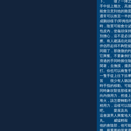
下。 做了一陣之
手中掂上幾次，高
能會注意到他的雞
通常可以推至一半
成鵝頭樣子(即拇指
時，陰莖可能會分
包皮內，使龜頭保
別擔心，這不是必
擦。有人建議在此
伴侶昂起得不夠堅挺
同罷了，那微微的
它興奮。不要象例
滑過的手同時握住陰
閑著，去撫摸，擺
打。你也可以兩隻
一隻手從上往下掠
笛 很少有人聽說
時手指的移動。可
同時象吹豎笛那樣
向內側用力，然後
堆火，該怎麼轉動
稍用力，這樣可以阻
吧。 愛屋及烏 
這會讓男人興奮地
丸。 威猛輕敲 
他的會陰部，他可
樂，最重要的因素