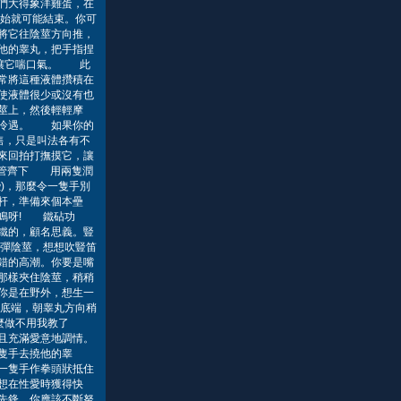
們大得象洋雞蛋，在
始就可能結束。你可
將它往陰莖方向推，
他的睾丸，把手指捏
便讓它喘口氣。 此
常將這種液體攢積在
使液體很少或沒有也
莖上，然後輕輕摩
到冷遇。 如果你的
售，只是叫法各有不
來回拍打撫摸它，讓
雙管齊下 用兩隻潤
)，那麼令一隻手別
杆，準備來個本壘
掌難鳴呀! 鐵砧功
鐵的，顧名思義。豎
彈陰莖，想想吹豎笛
錯的高潮。你要是嘴
那樣夾住陰莖，稍稍
你是在野外，想生一
底端，朝睾丸方向稍
麼做不用我教了
且充滿愛意地調情。
隻手去撓他的睾
一隻手作拳頭狀抵住
想在性愛時獲得快
先鋒，你應該不斷努