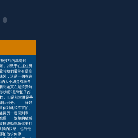
手勢技巧的基礎知
握，以致于在抓住男
愛時她們還常有搔刮
練習，這是一個在這
莖的大小總是有著各
個問題實在是浪費時
形狀呢?是彎把子好
擠捏。但是別當做是手
了哪個部分。 好好
道你對此並不害怕、
過從另一邊回到睾
挑逗一下陰莖的敏感
旋轉運動就象你要打
細膩的快感。也許他
哪怕他求你停