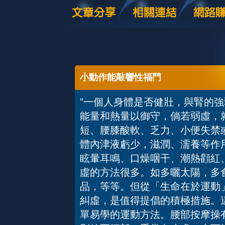
小動作能敲響性福門
"一個人身體是否健壯，與腎的
能量和熱量以御守，倘若弱虛，
短、腰膝酸軟、乏力、小便失禁
體內津液虧少，滋潤、濡養等作
眩暈耳鳴、口燥咽干、潮熱顴紅
虛的方法很多。如多曬太陽，多
品，等等。但從「生命在於運動
糾虛，是值得提倡的積極措施。
單易學的運動方法。腰部按摩操