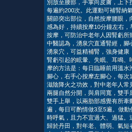
別放至腰部，手掌向皮膚，上下
每遍約200次。此運動可補腎納
關節突出部位，自然按摩腰眼，
感為好，持續按摩10分鐘左右
按摩，可防治中老年人因腎虧所
中醫認為，湧泉穴直通腎經，腳
湧泉穴，可益精補腎，強身健康
腎虧引起的眩暈、失眠、耳鳴、
摩的方法是：每日臨睡前用溫水
腳心，右手心按摩左腳心，每次1
滋陰降火之功效，對中老年人常
兩腿自然分開，與肩同寬，雙手
雙手上舉，以兩肋部感覺有所牽
遍，每日可酌情做3至5遍。做
時呼氣，且力不宜過大、過猛。
歸於丹田，對年老、體弱、氣短