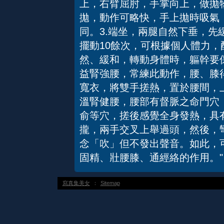
上，右臂屈肘，手掌向上，做拋
拋，動作可略快，手上拋時吸氣
同。3.端坐，兩腿自然下垂，先
擺動10餘次，可根據個人體力
然、緩和，轉動身體時，軀幹要
益腎強腰，常練此動作，腰、膝
寬衣，將雙手搓熱，置於腰間，
溫腎健腰，腰部有督脈之命門穴
俞等穴，搓後感覺全身發熱，具
攏，兩手交叉上舉過頭，然後，
念「吹」但不發出聲音。如此，
固精、壯腰膝、通經絡的作用。"
寫真集美女
：
Sitemap